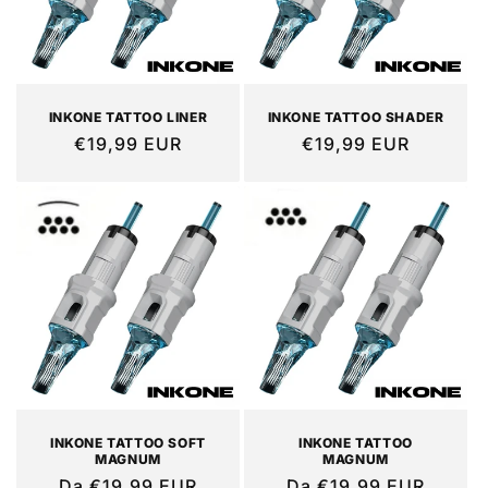
o
n
e
INKONE TATTOO LINER
INKONE TATTOO SHADER
Prezzo
€19,99 EUR
Prezzo
€19,99 EUR
:
di
di
listino
listino
INKONE TATTOO SOFT
INKONE TATTOO
MAGNUM
MAGNUM
Prezzo
Da €19,99 EUR
Prezzo
Da €19,99 EUR