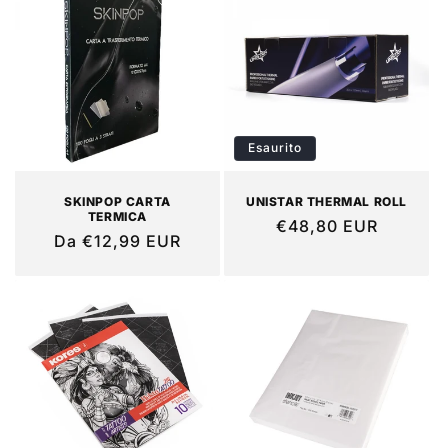
Esaurito
SKINPOP CARTA
UNISTAR THERMAL ROLL
TERMICA
Prezzo
€48,80 EUR
Prezzo
Da €12,99 EUR
di
di
listino
listino