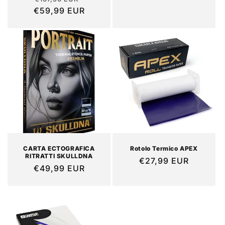
listino
€59,99 EUR
di
scontato
listino
CARTA ECTOGRAFICA
Rotolo Termico APEX
RITRATTI SKULLDNA
Prezzo
€27,99 EUR
Prezzo
€49,99 EUR
di
di
listino
listino