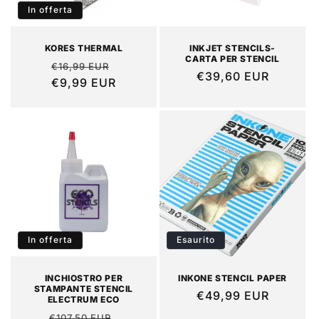
In offerta
KORES THERMAL
INKJET STENCILS-
CARTA PER STENCIL
Prezzo
Prezzo
€16,99 EUR
Prezzo
€39,60 EUR
di
€9,99 EUR
scontato
di
listino
listino
In offerta
Esaurito
INCHIOSTRO PER
INKONE STENCIL PAPER
STAMPANTE STENCIL
Prezzo
€49,99 EUR
ELECTRUM ECO
di
Prezzo
Prezzo
€107,50 EUR