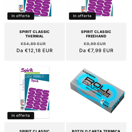
o
In offerta
In offerta
n
e
SPIRIT CLASSIC
SPIRIT CLASSIC
THERMAL
FREEHAND
:
Prezzo
Prezzo
Prezzo
Prezzo
€54,89 EUR
€9,99 EUR
Da €12,18 EUR
di
scontato
Da €7,99 EUR
di
scontato
listino
listino
In offerta
SPIRIT CLASSIC
ROTOLO CARTA TERMICA