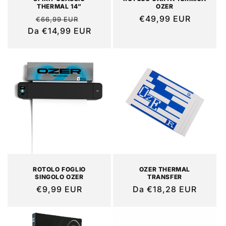
THERMAL 14”
OZER
Prezzo
Prezzo
Prezzo
€49,99 EUR
€66,99 EUR
Da €14,99 EUR
di
scontato
di
listino
listino
ROTOLO FOGLIO
OZER THERMAL
SINGOLO OZER
TRANSFER
Prezzo
€9,99 EUR
Prezzo
Da €18,28 EUR
di
di
listino
listino