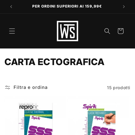
Vai
direttamente
PER ORDINI SUPERIORI AI 159,99€
ai contenuti
Carrello
C
CARTA ECTOGRAFICA
o
l
Filtra e ordina
15 prodotti
l
e
z
i