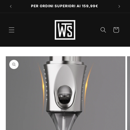
Vai
direttamente
PER ORDINI SUPERIORI AI 159,99€
ai contenuti
Carrello
Passa alle
informazioni
sul prodotto