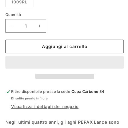
non
Variante
1009RL
disponibile
esaurita
o
non
Quantità
disponibile
Diminuisci
Aumenta
quantità
quantità
per
per
PEPAX
PEPAX
Aggiungi al carrello
ULTRAL
ULTRAL
Ritiro disponibile presso la sede
Cupa Carbone 34
Di solito pronto in 1 ora
Visualizza i dettagli del negozio
Negli ultimi quattro anni, gli aghi PEPAX Lance sono