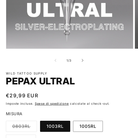
Apri
A
contenuti
c
multimediali
m
su
1
/
3
1
2
in
in
finestra
WILD TATTOO SUPPLY
fi
PEPAX ULTRAL
modale
m
Prezzo
€29,99 EUR
di
Imposte incluse.
Spese di spedizione
calcolate al check-out.
listino
MISURA
Variante
0803RL
1003RL
1005RL
esaurita
o