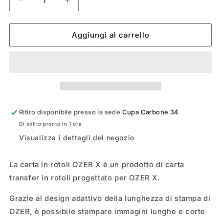
Diminuisci
Aumenta
quantità
quantità
per
per
ROTOLO
ROTOLO
Aggiungi al carrello
FOGLIO
FOGLIO
SINGOLO
SINGOLO
OZER
OZER
Ritiro disponibile presso la sede
Cupa Carbone 34
Di solito pronto in 1 ora
Visualizza i dettagli del negozio
La carta in rotoli OZER X è un prodotto di carta
transfer in rotoli progettato per OZER X.
Grazie al design adattivo della lunghezza di stampa di
OZER, è possibile stampare immagini lunghe e corte