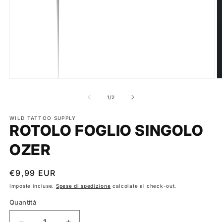
Apri
A
contenuti
c
multimediali
m
su
1
/
2
1
2
in
in
finestra
WILD TATTOO SUPPLY
fi
ROTOLO FOGLIO SINGOLO
modale
m
OZER
Prezzo
€9,99 EUR
di
Imposte incluse.
Spese di spedizione
calcolate al check-out.
listino
Quantità