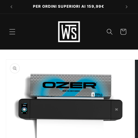
Vai
direttamente
PER ORDINI SUPERIORI AI 159,99€
ai contenuti
Carrello
Passa alle
informazioni
sul prodotto