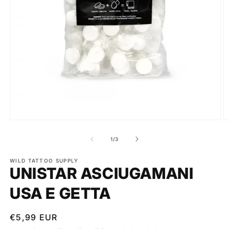
Apri
A
contenuti
c
multimediali
m
su
1
/
3
1
2
in
in
finestra
WILD TATTOO SUPPLY
fi
UNISTAR ASCIUGAMANI
modale
m
USA E GETTA
Prezzo
€5,99 EUR