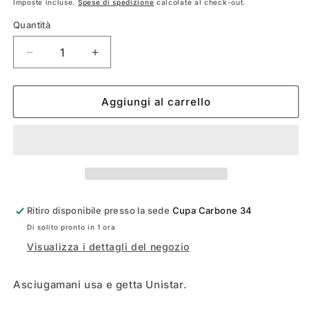
di
Imposte incluse.
Spese di spedizione
calcolate al check-out.
listino
Quantità
Diminuisci
Aumenta
quantità
quantità
per
per
UNISTAR
UNISTAR
Aggiungi al carrello
ASCIUGAMANI
ASCIUGAMANI
USA
USA
E
E
GETTA
GETTA
Ritiro disponibile presso la sede
Cupa Carbone 34
Di solito pronto in 1 ora
Visualizza i dettagli del negozio
Asciugamani usa e getta Unistar.