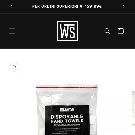
Vai
direttamente
PER ORDINI SUPERIORI AI 159,99€
ai contenuti
Carrello
Passa alle
informazioni
sul prodotto