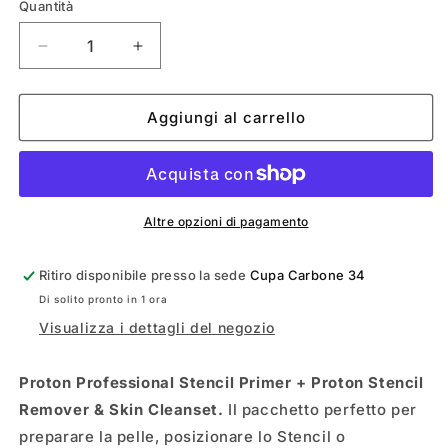
Quantità
Diminuisci
Aumenta
quantità
quantità
per
per
PROTON
PROTON
Aggiungi al carrello
STENCIL+REMOVER
STENCIL+REMOVER
250ML
250ML
Altre opzioni di pagamento
Ritiro disponibile presso la sede
Cupa Carbone 34
Di solito pronto in 1 ora
Visualizza i dettagli del negozio
Proton Professional Stencil Primer + Proton Stencil
Remover & Skin Cleanset.
Il pacchetto perfetto per
preparare la pelle, posizionare lo Stencil o