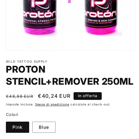
Apri
contenuti
multimediali
WILD TATTOO SUPPLY
PROTON
1
in
finestra
STENCIL+REMOVER 250ML
modale
Prezzo
Prezzo
€40,24 EUR
In offerta
€48,98 EUR
di
scontato
Imposte incluse.
Spese di spedizione
calcolate al check-out.
listino
Colori
Pink
Blue