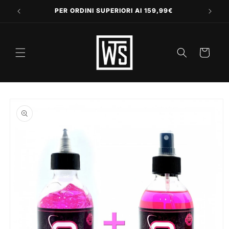
Vai
direttamente
PER ORDINI SUPERIORI AI 159,99€
ai contenuti
Carrello
Passa alle
informazioni
sul prodotto