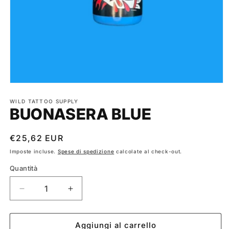
Apri
contenuti
multimediali
WILD TATTOO SUPPLY
BUONASERA BLUE
1
in
finestra
modale
Prezzo
€25,62 EUR
di
Imposte incluse.
Spese di spedizione
calcolate al check-out.
listino
Quantità
Diminuisci
Aumenta
quantità
quantità
per
per
BUONASERA
BUONASERA
Aggiungi al carrello