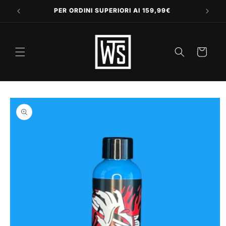
Vai
direttamente
PER ORDINI SUPERIORI AI 159,99€
ai contenuti
Carrello
Passa alle
informazioni
sul prodotto