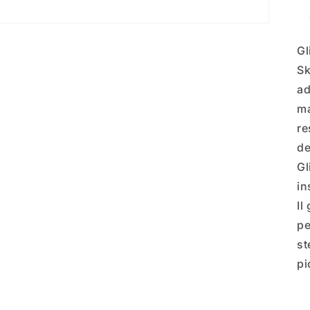
Gl
Sk
ad
ma
re
de
Gl
in
Il
pe
st
p