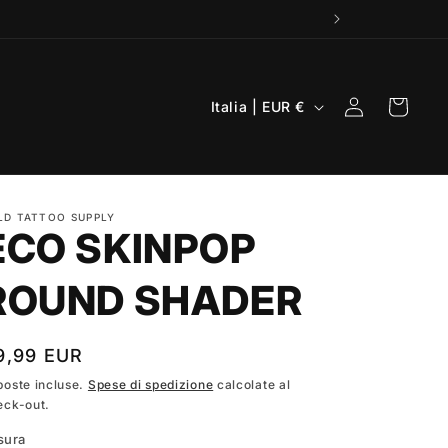
P
Accedi
Carrello
Italia | EUR €
a
e
s
LD TATTOO SUPPLY
e
ECO SKINPOP
/
A
ROUND SHADER
r
e
rezzo
9,99 EUR
a
poste incluse.
Spese di spedizione
calcolate al
eck-out.
g
stino
e
sura