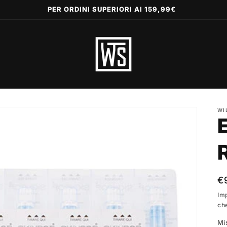
PER ORDINI SUPERIORI AI 159,99€
WI
P
€
di
Im
ch
li
Mi