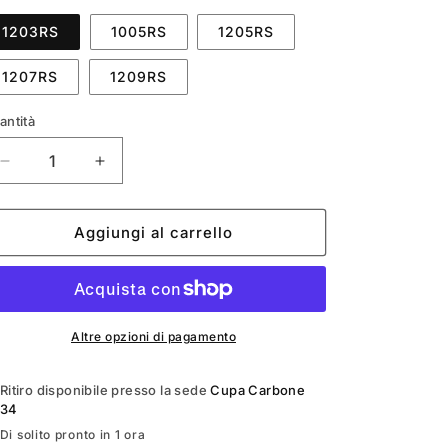
o
1203RS
1005RS
1205RS
g
1207RS
1209RS
r
a
antità
f
Diminuisci
Aumenta
i
quantità
quantità
c
per
per
ECO
ECO
Aggiungi al carrello
a
SKINPOP
SKINPOP
ROUND
ROUND
SHADER
SHADER
Altre opzioni di pagamento
Ritiro disponibile presso la sede
Cupa Carbone
34
Di solito pronto in 1 ora