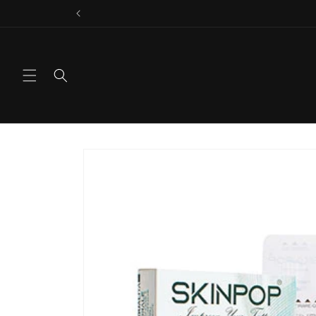
Vai
direttamente
ai contenuti
Passa alle
informazioni
sul prodotto