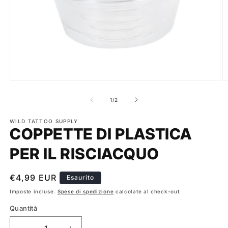
Apri
A
contenuti
c
multimediali
m
su
1
/
2
1
2
in
in
finestra
WILD TATTOO SUPPLY
fi
COPPETTE DI PLASTICA
modale
m
PER IL RISCIACQUO
Prezzo
€4,99 EUR
Esaurito
di
Imposte incluse.
Spese di spedizione
calcolate al check-out.
listino
Quantità