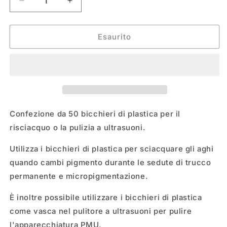
Diminuisci
Aumenta
quantità
quantità
per
per
COPPETTE
COPPETTE
Esaurito
DI
DI
PLASTICA
PLASTICA
PER
PER
IL
IL
RISCIACQUO
RISCIACQUO
Confezione da 50 bicchieri di plastica per il
risciacquo o la pulizia a ultrasuoni.
Utilizza i bicchieri di plastica per sciacquare gli aghi
quando cambi pigmento durante le sedute di trucco
permanente e micropigmentazione.
È inoltre possibile utilizzare i bicchieri di plastica
come vasca nel pulitore a ultrasuoni per pulire
l'apparecchiatura PMU.