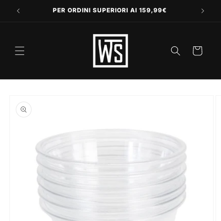
Vai
direttamente
PER ORDINI SUPERIORI AI 159,99€
ai contenuti
Carrello
Passa alle
informazioni
sul prodotto