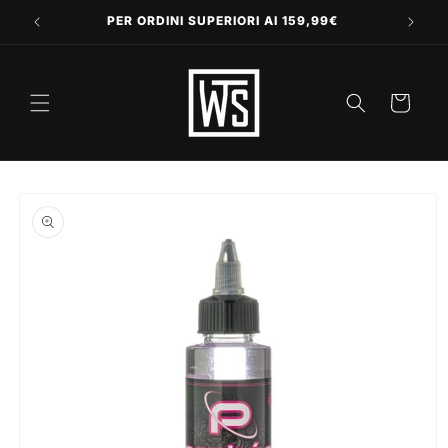
Vai
direttamente
PER ORDINI SUPERIORI AI 159,99€
ai contenuti
Carrello
Passa alle
informazioni
sul prodotto