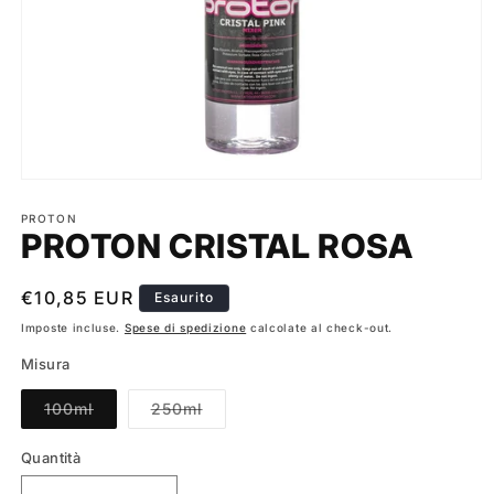
Apri
contenuti
multimediali
PROTON
PROTON CRISTAL ROSA
1
in
finestra
modale
Prezzo
€10,85 EUR
Esaurito
di
Imposte incluse.
Spese di spedizione
calcolate al check-out.
listino
Misura
Variante
Variante
100ml
250ml
esaurita
esaurita
o
o
non
non
Quantità
disponibile
disponibile