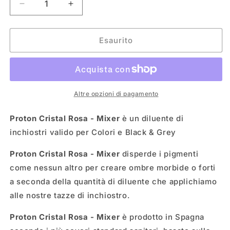
Diminuisci
Aumenta
quantità
quantità
per
per
PROTON
PROTON
Esaurito
CRISTAL
CRISTAL
ROSA
ROSA
Altre opzioni di pagamento
Proton Cristal Rosa - Mixer
è un diluente di
inchiostri valido per Colori e Black & Grey
Proton Cristal Rosa - Mixer
disperde i pigmenti
come nessun altro per creare ombre morbide o forti
a seconda della quantità di diluente che applichiamo
alle nostre tazze di inchiostro.
Proton Cristal Rosa - Mixer
è prodotto in Spagna