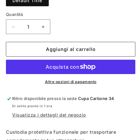
Default Title
Quantità
Diminuisci
Aumenta
quantità
quantità
per
per
CUSTODIA
CUSTODIA
Aggiungi al carrello
PROTETTIVA
PROTETTIVA
MULTIFUNZIONALE
MULTIFUNZIONALE
Altre opzioni di pagamento
Ritiro disponibile presso la sede
Cupa Carbone 34
Di solito pronto in 1 ora
Visualizza i dettagli del negozio
Custodia protettiva funzionale per trasportare