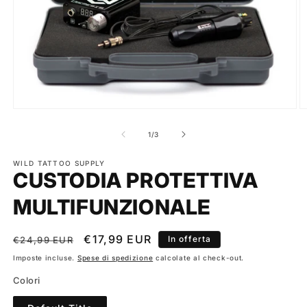
Apri
A
contenuti
c
multimediali
m
su
1
/
3
1
2
in
in
finestra
WILD TATTOO SUPPLY
fi
CUSTODIA PROTETTIVA
modale
m
MULTIFUNZIONALE
Prezzo
Prezzo
€17,99 EUR
In offerta
€24,99 EUR
di
scontato
Imposte incluse.
Spese di spedizione
calcolate al check-out.
listino
Colori