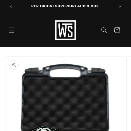
Vai
direttamente
PER ORDINI SUPERIORI AI 159,99€
ai contenuti
Carrello
Passa alle
informazioni
sul prodotto