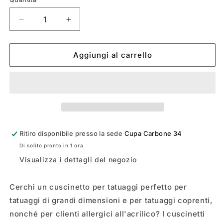
Diminuisci
Aumenta
quantità
quantità
per
per
DERMALIZE
DERMALIZE
Aggiungi al carrello
SHIELD
SHIELD
-
-
DISCHETTI
DISCHETTI
ASSORBENTI
ASSORBENTI
ULTRASOTTILI
ULTRASOTTILI
Ritiro disponibile presso la sede
Cupa Carbone 34
Di solito pronto in 1 ora
Visualizza i dettagli del negozio
Cerchi un cuscinetto per tatuaggi perfetto per
tatuaggi di grandi dimensioni e per tatuaggi coprenti,
nonché per clienti allergici all'acrilico? I cuscinetti