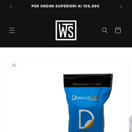
Vai
direttamente
PER ORDINI SUPERIORI AI 159,99€
ai contenuti
Carrello
Passa alle
informazioni
sul prodotto