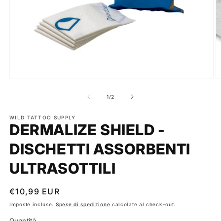
Apri
A
contenuti
c
multimediali
m
su
1
/
2
1
2
in
in
finestra
WILD TATTOO SUPPLY
fi
DERMALIZE SHIELD -
modale
m
DISCHETTI ASSORBENTI
ULTRASOTTILI
Prezzo
€10,99 EUR
di
Imposte incluse.
Spese di spedizione
calcolate al check-out.
listino
Quantità