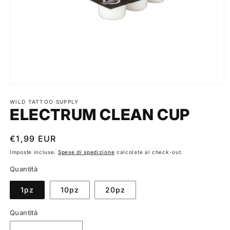
Apri
contenuti
multimediali
WILD TATTOO SUPPLY
ELECTRUM CLEAN CUP
1
in
finestra
modale
Prezzo
€1,99 EUR
di
Imposte incluse.
Spese di spedizione
calcolate al check-out.
listino
Quantità
1pz
10pz
20pz
Quantità