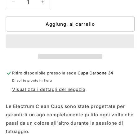
Diminuisci
Aumenta
quantità
quantità
per
per
ELECTRUM
ELECTRUM
Aggiungi al carrello
CLEAN
CLEAN
CUP
CUP
Ritiro disponibile presso la sede
Cupa Carbone 34
Di solito pronto in 1 ora
Visualizza i dettagli del negozio
Le Electrum Clean Cups sono state progettate per
garantirti un ago completamente pulito ogni volta che
passi da un colore all'altro durante la sessione di
tatuaggio.