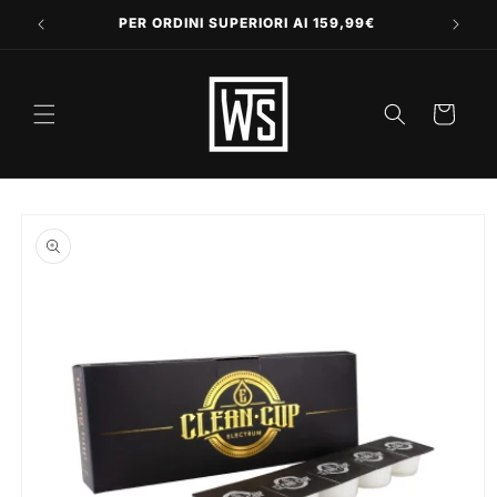
Vai
direttamente
PER ORDINI SUPERIORI AI 159,99€
ai contenuti
Carrello
Passa alle
informazioni
sul prodotto