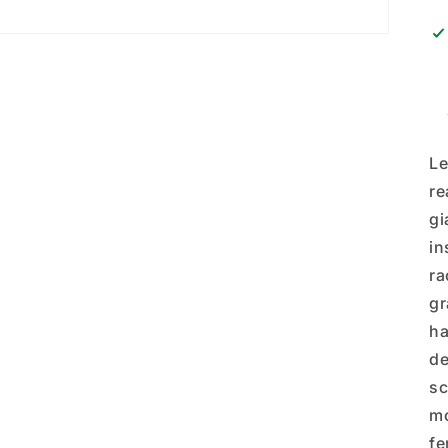
Le
re
gi
in
ra
gr
ha
de
sc
mo
fe