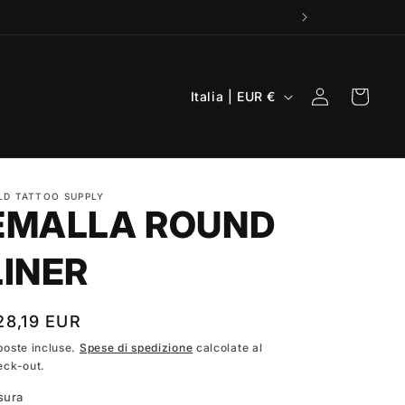
P
Accedi
Carrello
Italia | EUR €
a
e
s
LD TATTOO SUPPLY
e
EMALLA ROUND
/
A
LINER
r
e
rezzo
28,19 EUR
a
poste incluse.
Spese di spedizione
calcolate al
eck-out.
g
stino
e
sura