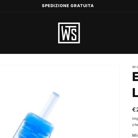
SPEDIZIONE GRATUITA
WI
P
€
di
Im
ch
li
Mi