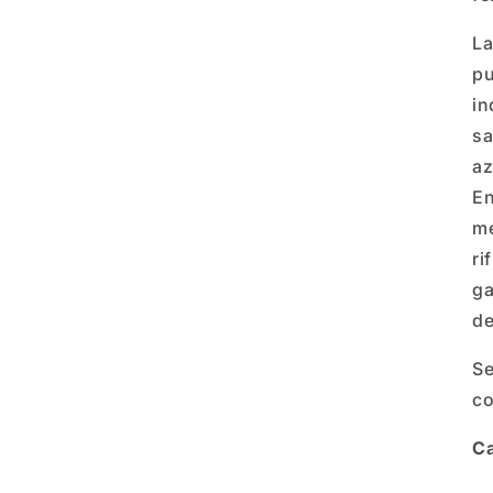
La
pu
in
sa
az
En
me
ri
ga
de
Se
co
Ca