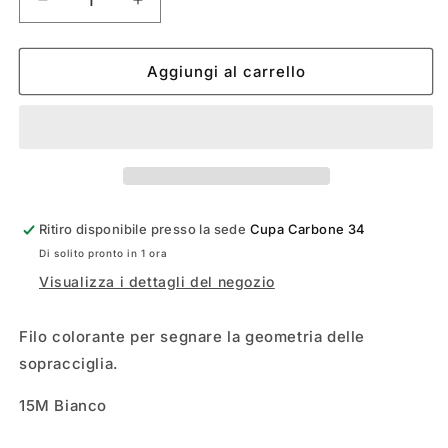
Diminuisci
Aumenta
quantità
quantità
per
per
Filo
Filo
Aggiungi al carrello
per
per
Tintura
Tintura
-
-
GEOMETRIA
GEOMETRIA
DELLE
DELLE
SOPRACCIGLIA
SOPRACCIGLIA
Ritiro disponibile presso la sede
Cupa Carbone 34
Di solito pronto in 1 ora
Visualizza i dettagli del negozio
Filo colorante per segnare la geometria delle
sopracciglia.
15M Bianco