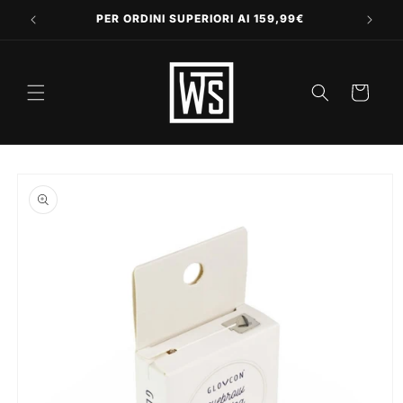
Vai
direttamente
PER ORDINI SUPERIORI AI 159,99€
ai contenuti
Carrello
Passa alle
informazioni
sul prodotto