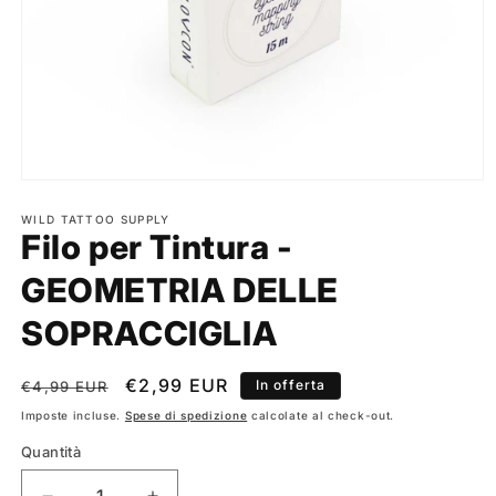
Apri
contenuti
multimediali
WILD TATTOO SUPPLY
Filo per Tintura -
1
in
finestra
GEOMETRIA DELLE
modale
SOPRACCIGLIA
Prezzo
Prezzo
€2,99 EUR
In offerta
€4,99 EUR
di
scontato
Imposte incluse.
Spese di spedizione
calcolate al check-out.
listino
Quantità