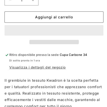
Diminuisci
Aumenta
quantità
quantità
per
per
GREMBIULE
GREMBIULE
Aggiungi al carrello
PROTETTIVO
PROTETTIVO
KWADRON
KWADRON
Ritiro disponibile presso la sede
Cupa Carbone 34
Di solito pronto in 1 ora
Visualizza i dettagli del negozio
Il grembiule in tessuto Kwadron è la scelta perfetta
per i tatuatori professionisti che apprezzano comfort
e qualità. Realizzato in tessuto resistente, protegge
efficacemente i vestiti dalle macchie, garantendo al
contempo comfort per tutto il giorno.