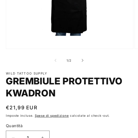
Apri
A
contenuti
c
multimediali
m
su
1
/
2
1
2
in
in
finestra
WILD TATTOO SUPPLY
fi
GREMBIULE PROTETTIVO
modale
m
KWADRON
Prezzo
€21,99 EUR
di
Imposte incluse.
Spese di spedizione
calcolate al check-out.
listino
Quantità