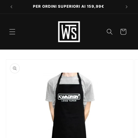
Vai
direttamente
PER ORDINI SUPERIORI AI 159,99€
ai contenuti
Carrello
Passa alle
informazioni
sul prodotto