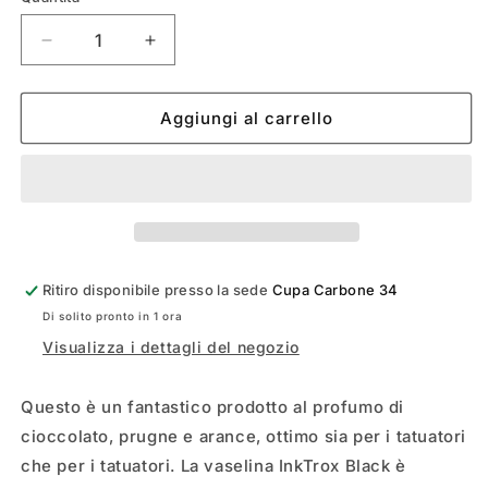
Diminuisci
Aumenta
quantità
quantità
per
per
INKTROX
INKTROX
Aggiungi al carrello
BLACK
BLACK
VASELINA
VASELINA
Ritiro disponibile presso la sede
Cupa Carbone 34
Di solito pronto in 1 ora
Visualizza i dettagli del negozio
Questo è un fantastico prodotto al profumo di
cioccolato, prugne e arance, ottimo sia per i tatuatori
che per i tatuatori. La vaselina InkTrox Black è