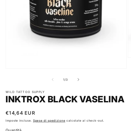
A
c
m
Apri
2
contenuti
in
multimediali
su
1
/
3
fi
1
m
in
finestra
WILD TATTOO SUPPLY
INKTROX BLACK VASELINA
modale
Prezzo
€14,64 EUR
di
Imposte incluse.
Spese di spedizione
calcolate al check-out.
listino
Quantità