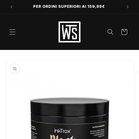
Vai
direttamente
PER ORDINI SUPERIORI AI 159,99€
ai contenuti
Carrello
Passa alle
informazioni
sul prodotto