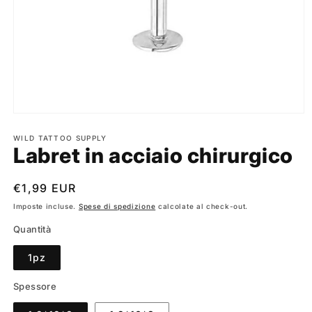
Apri
contenuti
multimediali
WILD TATTOO SUPPLY
Labret in acciaio chirurgico
1
in
finestra
modale
Prezzo
€1,99 EUR
di
Imposte incluse.
Spese di spedizione
calcolate al check-out.
listino
Quantità
1pz
Spessore