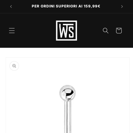
Vai
direttamente
PER ORDINI SUPERIORI AI 159,99€
ai contenuti
Carrello
Passa alle
informazioni
sul prodotto