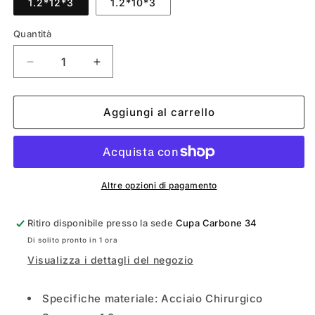
1.2*12*3
1.2*10*3
Quantità
Diminuisci
Aumenta
quantità
quantità
per
per
Labret
Labret
Aggiungi al carrello
in
in
acciaio
acciaio
chirurgico
chirurgico
Altre opzioni di pagamento
Ritiro disponibile presso la sede
Cupa Carbone 34
Di solito pronto in 1 ora
Visualizza i dettagli del negozio
Specifiche materiale: Acciaio Chirurgico