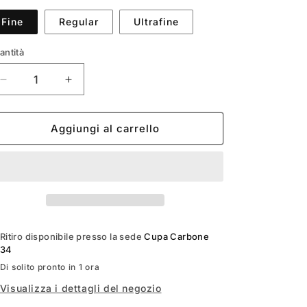
o
Fine
Regular
Ultrafine
g
antità
r
a
Diminuisci
Aumenta
quantità
quantità
f
per
per
i
Microgoccia
Microgoccia
Aggiungi al carrello
c
igienico
igienico
a
Ritiro disponibile presso la sede
Cupa Carbone
34
Di solito pronto in 1 ora
Visualizza i dettagli del negozio