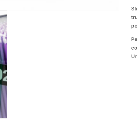
St
tr
pe
Pe
co
Un