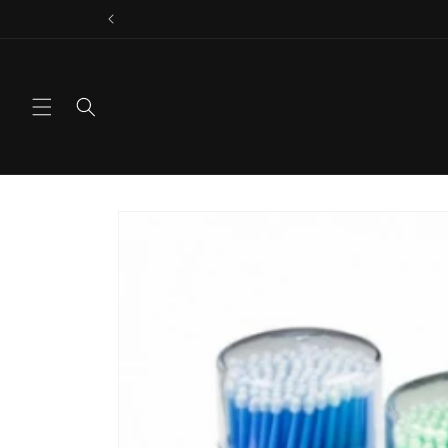
Vai
direttamente
ai contenuti
Passa alle
informazioni
sul prodotto