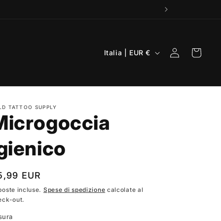
P
Accedi
Carrello
Italia | EUR €
a
e
s
LD TATTOO SUPPLY
e
Microgoccia
/
A
igienico
r
e
rezzo
5,99 EUR
a
poste incluse.
Spese di spedizione
calcolate al
eck-out.
g
stino
e
sura