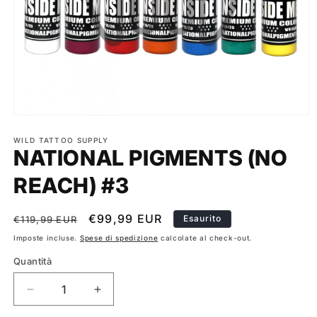
Apri
contenuti
multimediali
WILD TATTOO SUPPLY
NATIONAL PIGMENTS (NO
1
in
finestra
REACH) #3
modale
Prezzo
Prezzo
€99,99 EUR
Esaurito
€119,99 EUR
di
scontato
Imposte incluse.
Spese di spedizione
calcolate al check-out.
listino
Quantità
Diminuisci
Aumenta
quantità
quantità