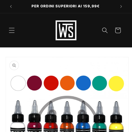
Vai
direttamente
PER ORDINI SUPERIORI AI 159,99€
ai contenuti
Carrello
Passa alle
informazioni
sul prodotto