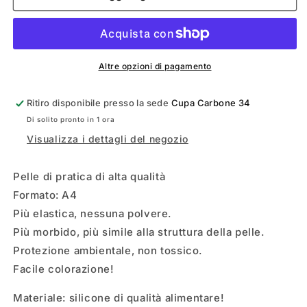
SINTETICA
SINTETICA
A4
A4
Altre opzioni di pagamento
Ritiro disponibile presso la sede
Cupa Carbone 34
Di solito pronto in 1 ora
Visualizza i dettagli del negozio
Pelle di pratica di alta qualità
Formato: A4
Più elastica, nessuna polvere.
Più morbido, più simile alla struttura della pelle.
Protezione ambientale, non tossico.
Facile colorazione!
Materiale: silicone di qualità alimentare!