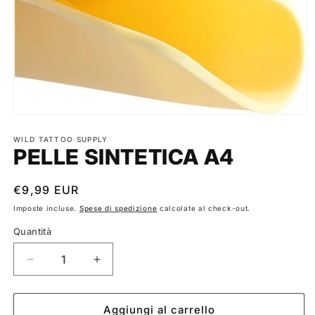
Apri
contenuti
multimediali
WILD TATTOO SUPPLY
PELLE SINTETICA A4
1
in
finestra
modale
Prezzo
€9,99 EUR
di
Imposte incluse.
Spese di spedizione
calcolate al check-out.
listino
Quantità
Diminuisci
Aumenta
quantità
quantità
per
per
PELLE
PELLE
Aggiungi al carrello