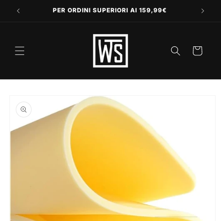
Vai
direttamente
PER ORDINI SUPERIORI AI 159,99€
ai contenuti
Carrello
Passa alle
informazioni
sul prodotto