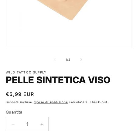
Apri
A
contenuti
c
multimediali
m
su
1
/
2
1
2
in
in
finestra
WILD TATTOO SUPPLY
fi
PELLE SINTETICA VISO
modale
m
Prezzo
€5,99 EUR
di
Imposte incluse.
Spese di spedizione
calcolate al check-out.
listino
Quantità
Diminuisci
Aumenta
quantità
quantità