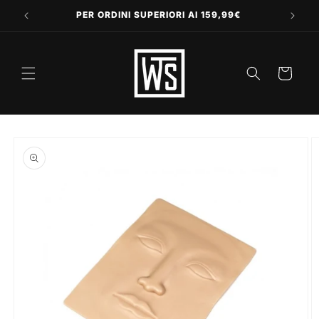
Vai
direttamente
PER ORDINI SUPERIORI AI 159,99€
ai contenuti
Carrello
Passa alle
informazioni
sul prodotto