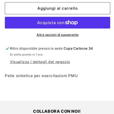
per
per
PELLE
PELLE
Aggiungi al carrello
SINTETICA
SINTETICA
VISO
VISO
Altre opzioni di pagamento
Ritiro disponibile presso la sede
Cupa Carbone 34
Di solito pronto in 1 ora
Visualizza i dettagli del negozio
Pelle sintetica per esercitazioni PMU
COLLABORA CON NOI!