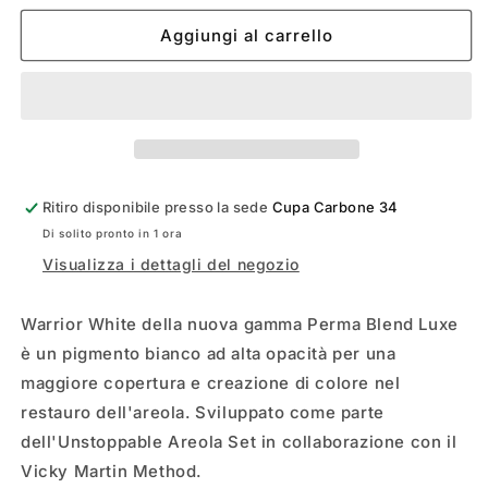
per
per
PERMA
PERMA
Aggiungi al carrello
BLEND
BLEND
LUXE
LUXE
WARRIOR
WARRIOR
WHITE
WHITE
Ritiro disponibile presso la sede
Cupa Carbone 34
Di solito pronto in 1 ora
Visualizza i dettagli del negozio
Warrior White della nuova gamma Perma Blend Luxe
è un pigmento bianco ad alta opacità per una
maggiore copertura e creazione di colore nel
restauro dell'areola. Sviluppato come parte
dell'Unstoppable Areola Set in collaborazione con il
Vicky Martin Method.