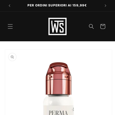
Vai
direttamente
PER ORDINI SUPERIORI AI 159,99€
ai contenuti
Carrello
Passa alle
informazioni
sul prodotto