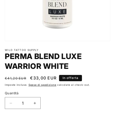
Apri
contenuti
multimediali
WILD TATTOO SUPPLY
PERMA BLEND LUXE
1
in
finestra
WARRIOR WHITE
modale
Prezzo
Prezzo
€33,00 EUR
In offerta
€41,20 EUR
di
scontato
Imposte incluse.
Spese di spedizione
calcolate al check-out.
listino
Quantità
Diminuisci
Aumenta
quantità
quantità