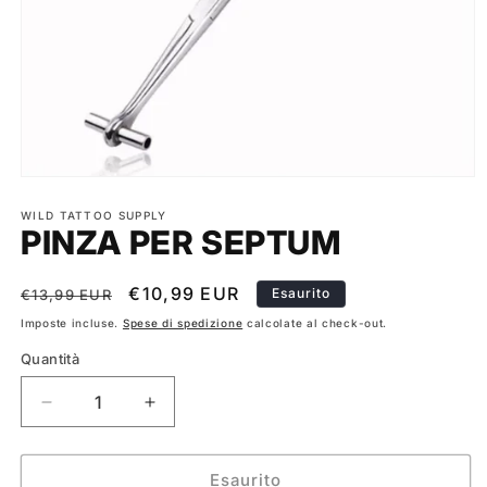
Apri
contenuti
multimediali
WILD TATTOO SUPPLY
PINZA PER SEPTUM
1
in
finestra
modale
Prezzo
Prezzo
€10,99 EUR
Esaurito
€13,99 EUR
di
scontato
Imposte incluse.
Spese di spedizione
calcolate al check-out.
listino
Quantità
Diminuisci
Aumenta
quantità
quantità
per
per
PINZA
PINZA
Esaurito