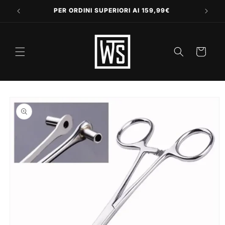
Vai
direttamente
PER ORDINI SUPERIORI AI 159,99€
ai contenuti
Carrello
Passa alle
informazioni
sul prodotto