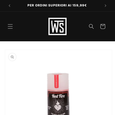
Vai
direttamente
PER ORDINI SUPERIORI AI 159,99€
ai contenuti
Carrello
Passa alle
informazioni
sul prodotto