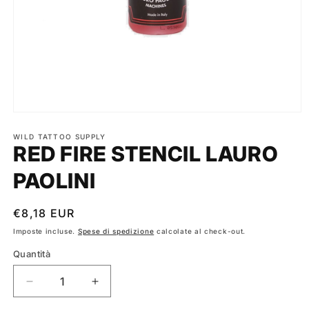
Apri
contenuti
multimediali
WILD TATTOO SUPPLY
RED FIRE STENCIL LAURO
1
in
finestra
PAOLINI
modale
Prezzo
€8,18 EUR
di
Imposte incluse.
Spese di spedizione
calcolate al check-out.
listino
Quantità
Diminuisci
Aumenta
quantità
quantità