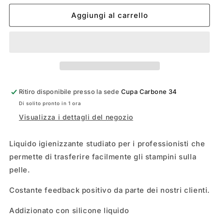
per
per
RED
RED
Aggiungi al carrello
FIRE
FIRE
STENCIL
STENCIL
LAURO
LAURO
PAOLINI
PAOLINI
Ritiro disponibile presso la sede
Cupa Carbone 34
Di solito pronto in 1 ora
Visualizza i dettagli del negozio
Liquido igienizzante studiato per i professionisti che
permette di trasferire facilmente gli stampini sulla
pelle.
Costante feedback positivo da parte dei nostri clienti.
Addizionato con silicone liquido