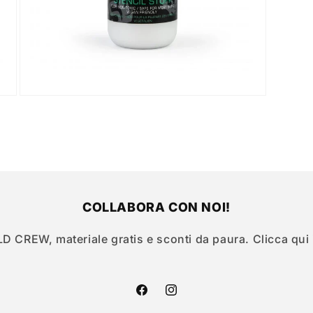
Apri
contenuti
multimediali
3
in
finestra
modale
COLLABORA CON NOI!
LD CREW, materiale gratis e sconti da paura. Clicca qui
Facebook
Instagram