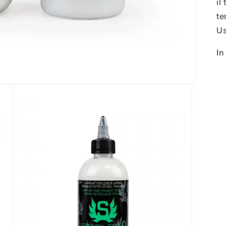
il
te
Us
In