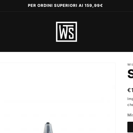
PER ORDINI SUPERIORI AI 159,99€
WI
P
€
di
Im
ch
li
Mi