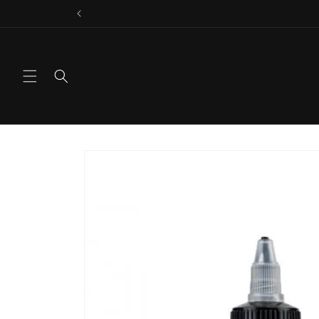
Vai
direttamente
ai contenuti
Passa alle
informazioni
sul prodotto