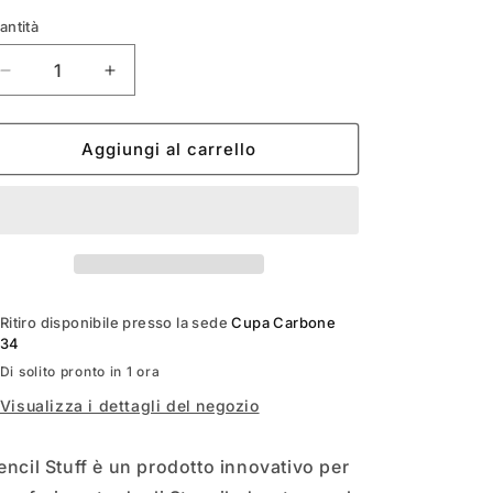
o
antità
g
Diminuisci
Aumenta
r
quantità
quantità
per
per
a
STENCIL
STENCIL
Aggiungi al carrello
f
STUFF
STUFF
i
c
a
Ritiro disponibile presso la sede
Cupa Carbone
34
Di solito pronto in 1 ora
Visualizza i dettagli del negozio
encil Stuff è un prodotto innovativo per