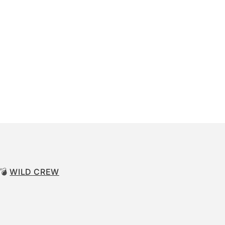
 💣
WILD CREW