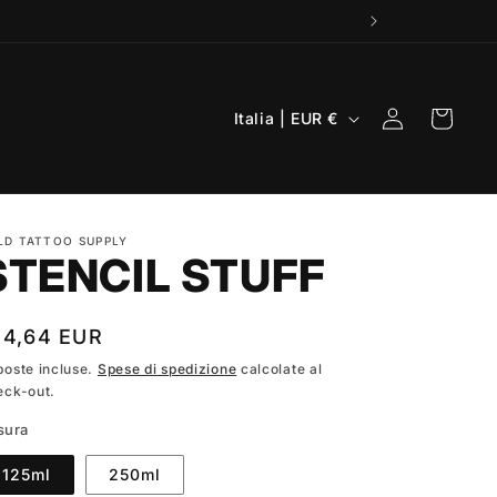
P
Accedi
Carrello
Italia | EUR €
a
e
s
LD TATTOO SUPPLY
e
STENCIL STUFF
/
A
rezzo
14,64 EUR
r
poste incluse.
Spese di spedizione
calcolate al
e
eck-out.
stino
a
sura
g
125ml
250ml
e