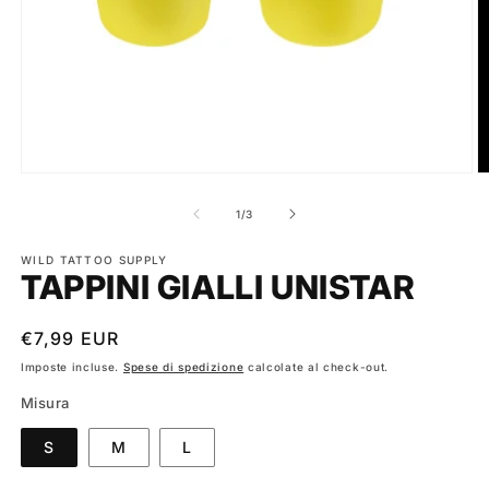
Apri
A
contenuti
c
multimediali
m
su
1
/
3
1
2
in
in
finestra
WILD TATTOO SUPPLY
fi
TAPPINI GIALLI UNISTAR
modale
m
Prezzo
€7,99 EUR
di
Imposte incluse.
Spese di spedizione
calcolate al check-out.
listino
Misura
S
M
L