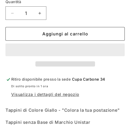
Quantità
Diminuisci
Aumenta
quantità
quantità
per
per
TAPPINI
TAPPINI
Aggiungi al carrello
GIALLI
GIALLI
UNISTAR
UNISTAR
Ritiro disponibile presso la sede
Cupa Carbone 34
Di solito pronto in 1 ora
Visualizza i dettagli del negozio
Tappini di Colore Giallo - "Colora la tua postazione"
Tappini senza Base di Marchio Unistar