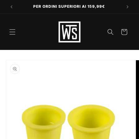
Vai
direttamente
PER ORDINI SUPERIORI AI 159,99€
ai contenuti
Carrello
Passa alle
informazioni
sul prodotto