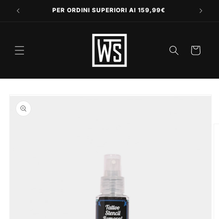
Vai
direttamente
PER ORDINI SUPERIORI AI 159,99€
ai contenuti
Carrello
Passa alle
informazioni
sul prodotto