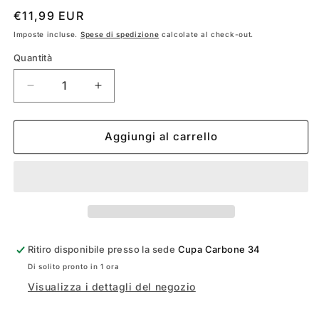
Prezzo
€11,99 EUR
di
Imposte incluse.
Spese di spedizione
calcolate al check-out.
listino
Quantità
Diminuisci
Aumenta
quantità
quantità
per
per
STENCIL
STENCIL
Aggiungi al carrello
REMOVAL
REMOVAL
LAURO
LAURO
PAOLINI
PAOLINI
Ritiro disponibile presso la sede
Cupa Carbone 34
Di solito pronto in 1 ora
Visualizza i dettagli del negozio