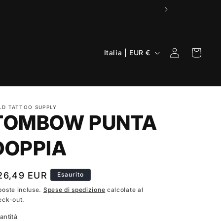
P
Accedi
Carrello
Italia | EUR €
a
e
s
LD TATTOO SUPPLY
e
TOMBOW PUNTA
/
A
DOPPIA
r
e
rezzo
26,49 EUR
Esaurito
a
poste incluse.
Spese di spedizione
calcolate al
eck-out.
g
stino
e
antità