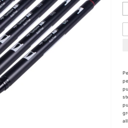
Pe
pe
pu
st
pu
gr
al