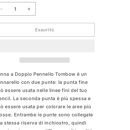
o
Diminuisci
Aumenta
g
quantità
quantità
per
per
r
TOMBOW
TOMBOW
Esaurito
a
PUNTA
PUNTA
DOPPIA
DOPPIA
f
i
c
a
nna a Doppio Pennello Tombow è un
nnarello con due punte: la punta fine
ò essere usata nelle linee fini del tuo
encil. La seconda punta è più spessa e
ò essere usata per colorare le aree più
osse. Entrambe le punte sono collegate
la stessa riserva di inchiostro, quindi