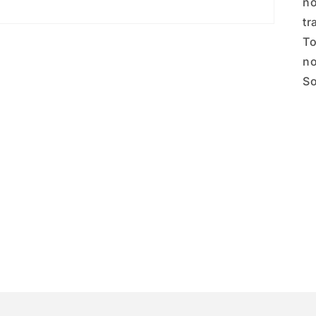
no
tr
To
no
So