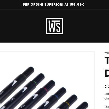
PER ORDINI SUPERIORI AI 159,99€
WI
P
€
di
Im
ch
li
Qu