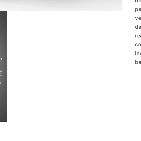
de
pe
ve
da
re
co
in
ba