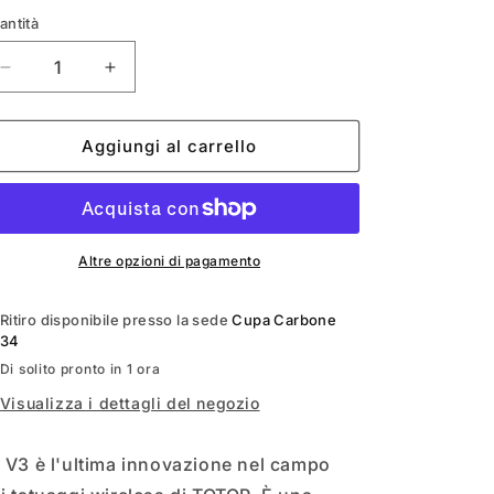
o
antità
g
Diminuisci
Aumenta
r
quantità
quantità
per
per
a
TOTOP
TOTOP
Aggiungi al carrello
f
V3
V3
2,4MM/4,2MM
2,4MM/4,2MM
i
c
a
Altre opzioni di pagamento
Ritiro disponibile presso la sede
Cupa Carbone
34
Di solito pronto in 1 ora
Visualizza i dettagli del negozio
 V3 è l'ultima innovazione nel campo