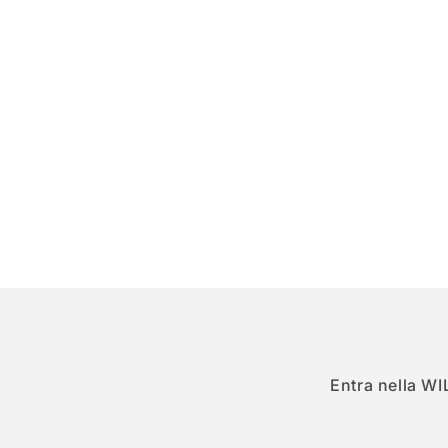
in
finestra
modale
Entra nella WI