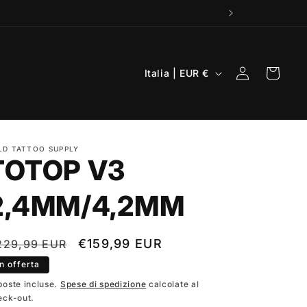
P
Accedi
Carrello
Italia | EUR €
a
e
s
LD TATTOO SUPPLY
e
TOTOP V3
/
A
2,4MM/4,2MM
r
e
rezzo
Prezzo
€159,99 EUR
229,99 EUR
a
scontato
In offerta
g
stino
poste incluse.
Spese di spedizione
calcolate al
eck-out.
e