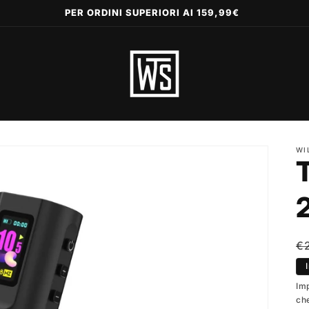
PER ORDINI SUPERIORI AI 159,99€
WI
P
€
di
li
Im
ch