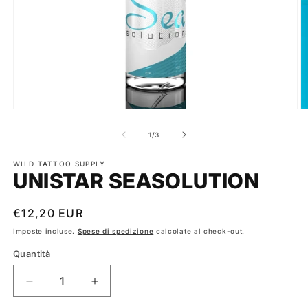
Apri
A
contenuti
c
multimediali
m
su
1
/
3
1
2
in
in
finestra
WILD TATTOO SUPPLY
fi
UNISTAR SEASOLUTION
modale
m
Prezzo
€12,20 EUR
di
Imposte incluse.
Spese di spedizione
calcolate al check-out.
listino
Quantità
Diminuisci
Aumenta
quantità
quantità