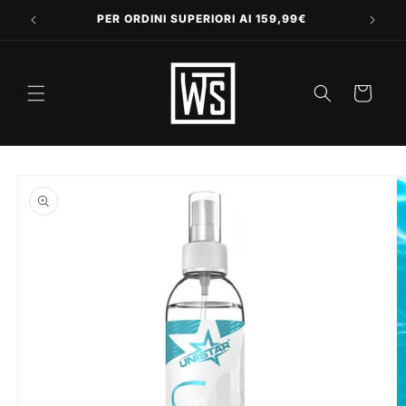
Vai
direttamente
PER ORDINI SUPERIORI AI 159,99€
ai contenuti
Carrello
Passa alle
informazioni
sul prodotto