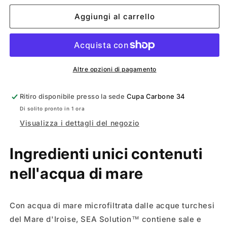
per
per
UNISTAR
UNISTAR
Aggiungi al carrello
SEASOLUTION
SEASOLUTION
Altre opzioni di pagamento
Ritiro disponibile presso la sede
Cupa Carbone 34
Di solito pronto in 1 ora
Visualizza i dettagli del negozio
Ingredienti unici contenuti
nell'acqua di mare
Con acqua di mare microfiltrata dalle acque turchesi
del Mare d'Iroise, SEA Solution™ contiene sale e